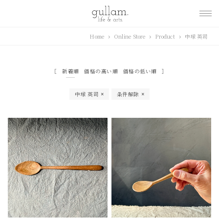
gullam.life&arts グ
Home
Online Store
Product
中塚 英司
ラム. ライフ & アーツ
新着順
価格の高い順
価格の低い順
中塚 英司
条件解除