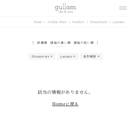
gullam.life&arts グ
Home
Online Store
Product
Houseware
çanoma
ラム. ライフ & アーツ
新着順
価格の高い順
価格の低い順
Houseware
çanoma
条件解除
該当の情報がありません。
Homeに戻る