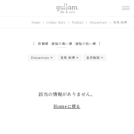
gullam.life&arts グ
Home
Online Store
Product
Houseware
有馬 和博
ラム. ライフ & アーツ
新着順
価格の高い順
価格の低い順
Houseware
有馬 和博
条件解除
該当の情報がありません。
Homeに戻る