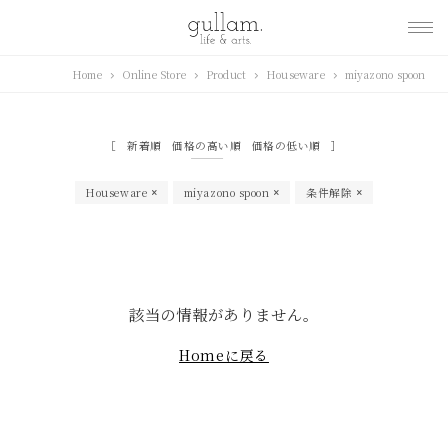
gullam.life&arts グ
Home
Online Store
Product
Houseware
miyazono spoon
ラム. ライフ & アーツ
新着順
価格の高い順
価格の低い順
Houseware
miyazono spoon
条件解除
該当の情報がありません。
Homeに戻る