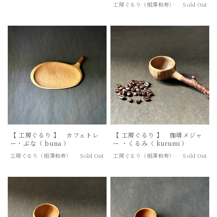
工房ぐるり（相澤和寿）
Sold Out
【 工房ぐるり 】 カフェトレ
【 工房ぐるり 】 珈琲メジャ
ー・ぶな（ buna ）
ー ・くるみ（ kurumi ）
工房ぐるり（相澤和寿）
Sold Out
工房ぐるり（相澤和寿）
Sold Out