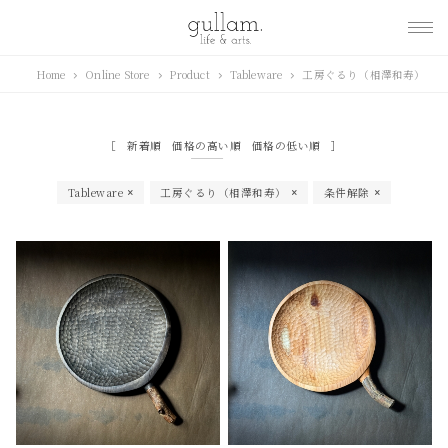
gullam.life&arts グ
Home
Online Store
Product
Tableware
工房ぐるり（相澤和寿）
ラム. ライフ & アーツ
新着順
価格の高い順
価格の低い順
Tableware
工房ぐるり（相澤和寿）
条件解除