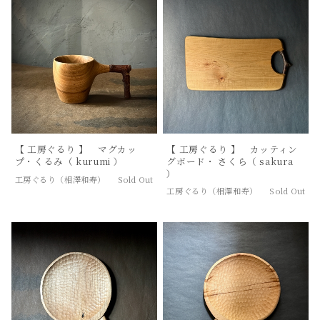
【 工房ぐるり 】 マグカッ
【 工房ぐるり 】 カッティン
プ・くるみ（ kurumi ）
グボード・ さくら（ sakura
）
工房ぐるり（相澤和寿）
Sold Out
工房ぐるり（相澤和寿）
Sold Out