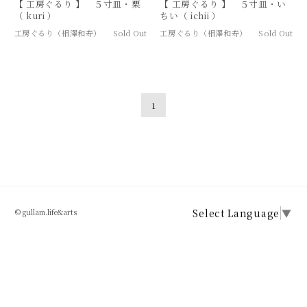
【 工房ぐるり 】 ５寸皿・栗
【 工房ぐるり 】 ５寸皿・い
（ kuri ）
ちい（ ichii ）
工房ぐるり（相澤和寿）
Sold Out
工房ぐるり（相澤和寿）
Sold Out
1
Select Language
▼
© gullam.life&arts