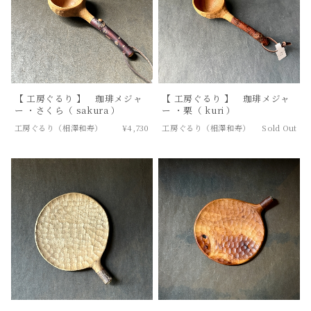
【 工房ぐるり 】 珈琲メジャ
【 工房ぐるり 】 珈琲メジャ
ー ・さくら（ sakura ）
ー ・栗（ kuri ）
工房ぐるり（相澤和寿）
¥4,730
工房ぐるり（相澤和寿）
Sold Out