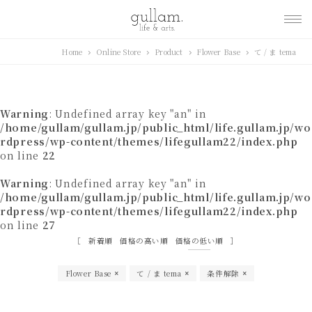
gullam.life&arts グ
Home
Online Store
Product
Flower Base
て / ま tema
ラム. ライフ & アーツ
Warning
: Undefined array key "an" in
/home/gullam/gullam.jp/public_html/life.gullam.jp/wo
rdpress/wp-content/themes/lifegullam22/index.php
on line
22
Warning
: Undefined array key "an" in
/home/gullam/gullam.jp/public_html/life.gullam.jp/wo
rdpress/wp-content/themes/lifegullam22/index.php
on line
27
新着順
価格の高い順
価格の低い順
Flower Base
て / ま tema
条件解除