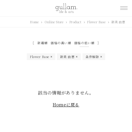
gullam.life&arts グ
Home
Online Store
Product
Flower Base
新美 由恵
ラム. ライフ & アーツ
新着順
価格の高い順
価格の低い順
Flower Base
新美 由恵
条件解除
該当の情報がありません。
Homeに戻る