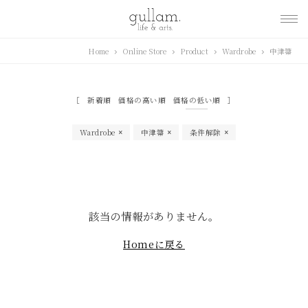
gullam.life&arts グ
Home
Online Store
Product
Wardrobe
中津箒
ラム. ライフ & アーツ
新着順
価格の高い順
価格の低い順
Wardrobe
中津箒
条件解除
該当の情報がありません。
Homeに戻る