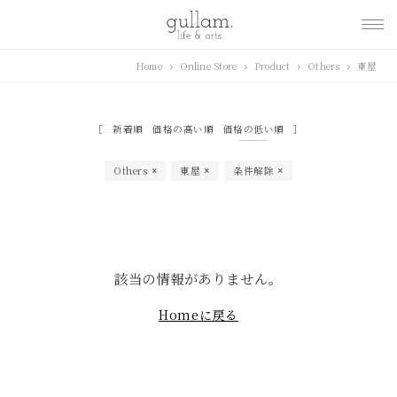
gullam.life&arts グ
Home
Online Store
Product
Others
東屋
ラム. ライフ & アーツ
新着順
価格の高い順
価格の低い順
Others
東屋
条件解除
該当の情報がありません。
Homeに戻る