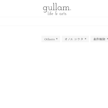
gullam.life&arts グラム. ライフ
& アーツ
Others
オノエ コウタ
条件解除