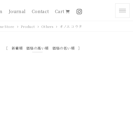
on
Journal
Contact
Cart
ne Store
Product
Others
オノエ コウタ
新着順
価格の高い順
価格の低い順