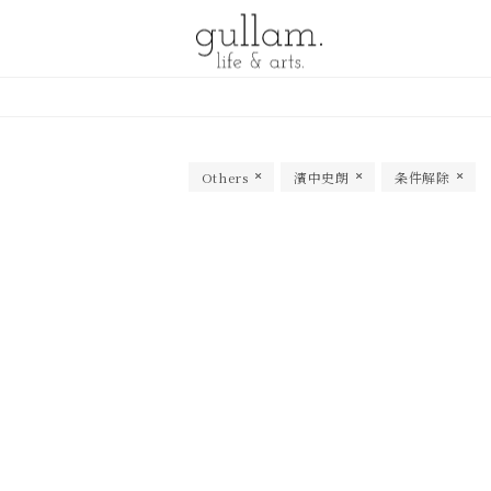
gullam.life&arts グラム. ライフ
& アーツ
Others
濱中史朗
条件解除