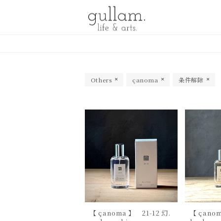
gullam.life&arts グラム. ライフ
& アーツ
Others
çanoma
条件解除
【 çanoma 】 21-12 幻.
【 çano