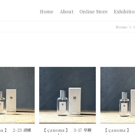
Home
About
Online Store
Exhibiti
Home
ma 】 2-23 胡蝶
【 çanoma 】 3-17 早蕨
【 çanoma 】 