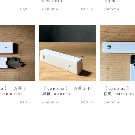
sawarabi.
otome.
¥9,900
çanoma
¥9,350
çanoma
ma 】 お香 1-
【 çanoma 】 お香 3-17
【 çanoma 】 
suzumushi
早蕨 sawarabi.
松風. matsukaz
¥3,190
çanoma
¥2,970
çanoma