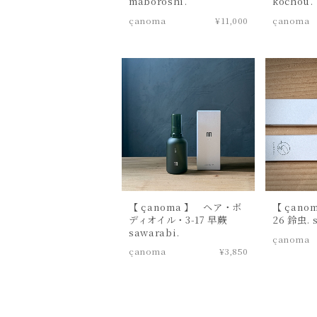
maboroshi.
kochou.
çanoma
¥11,000
çanoma
【 çanoma 】 ヘア・ボ
【 çano
ディオイル・3-17 早蕨
26 鈴虫. 
sawarabi.
çanoma
çanoma
¥3,850