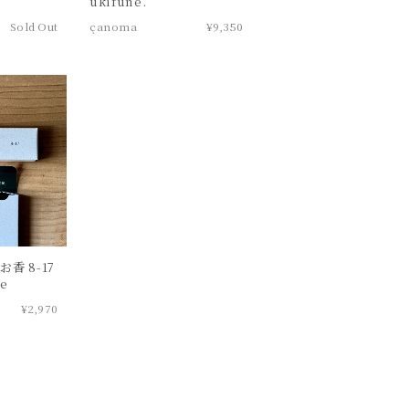
ukifune.
Sold Out
çanoma
¥9,350
お香 8-17
e
¥2,970