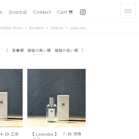
on
Journal
Contact
Cart
Online Store
Product
Others
çanoma
新着順
価格の高い順
価格の低い順
4-10 乙女
【 çanoma 】 7-18 浮舟