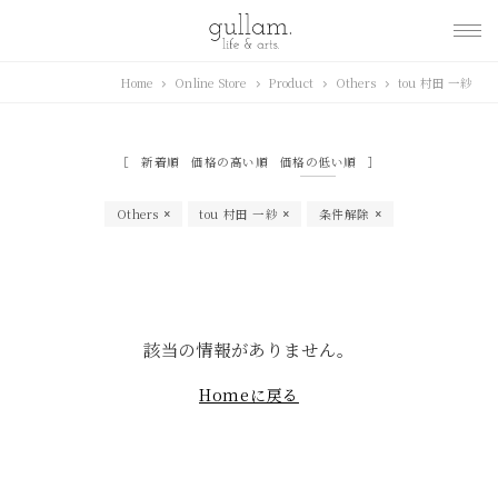
gullam.life&arts グ
Home
Online Store
Product
Others
tou 村田 一紗
ラム. ライフ & アーツ
新着順
価格の高い順
価格の低い順
Others
tou 村田 一紗
条件解除
該当の情報がありません。
Homeに戻る