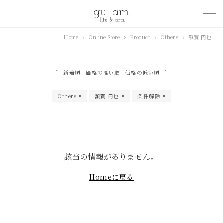
gullam.life&arts グ
Home
Online Store
Product
Others
額賀 円也
ラム. ライフ & アーツ
新着順
価格の高い順
価格の低い順
Others
額賀 円也
条件解除
該当の情報がありません。
Homeに戻る