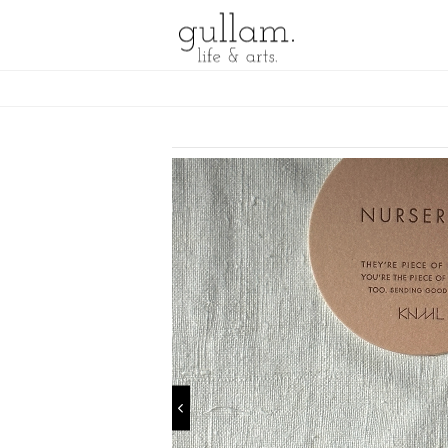
gullam.life&arts グラム. ライフ
& アーツ