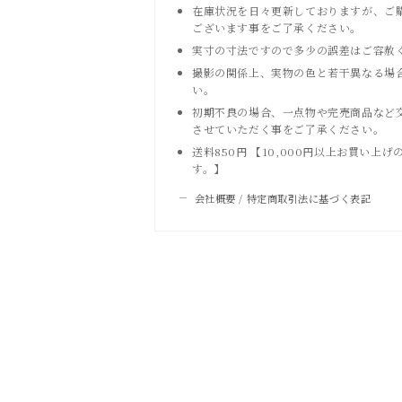
在庫状況を日々更新しておりますが、ご
ございます事をご了承ください。
実寸の寸法ですので多少の誤差はご容赦
撮影の関係上、実物の色と若干異なる場
い。
初期不良の場合、一点物や完売商品など
させていただく事をご了承ください。
送料850円 【10,000円以上お買い
す。】
会社概要 / 特定商取引法に基づく表記