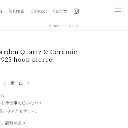
on
Journal
Contact
Cart
Home
Product
rden Quartz & Ceramic
er925 hoop pierce
ES （ 葉 山 ）
うに、
石を手仕事で紡いでいく
IES」のアクセサリー。
り、調和があり、