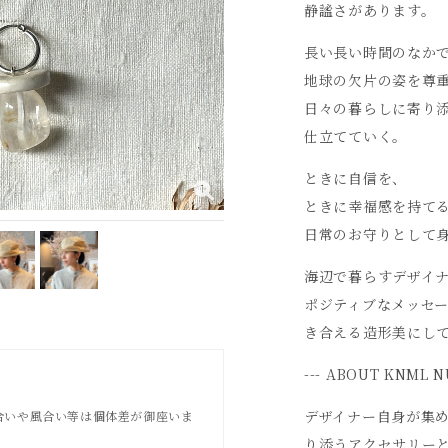
静謐さがあります。
長い長い時間のなか
地球の欠片の姿を尊
日々の暮らしに寄り
仕立てていく。
ときに自信を、
ときに幸福感を持て
日常のお守りとして
海辺で暮らすデザイ
ポジティブなメッセ
き合える造形美にし
--- ABOUT KNML N
デザイナー自身が集
合いや風合い等は個体差が御座いま
り添うアクセサリー