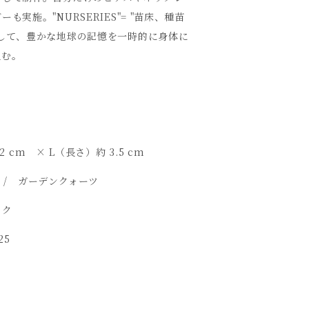
も実施。"NURSERIES"= "苗床、種苗
して、豊かな地球の記憶を一時的に身体に
組む。
S
 2 cm × L（長さ）約 3.5 cm
石 / ガーデンクォーツ
ク
5