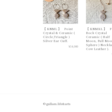
【 KNML 】 Point
【 KNMKL 】 Fr
Crystal & Ceramic (
Rock Crystal
Circle,Triangle )
Ceramic ( Half
Silver Ear Cuff.
Moon, Full Moo
Sphere ) Neckla
¥14,000
Cow Leather ).
© gullam.life&arts