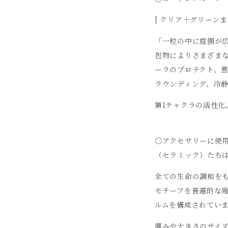
[ クリア＋グリーン
「一粒の中に庭園が
包物によりさまざま
ーラのプロテクト、
ラウンディング、冷
第1チャクラの活性化
○アクセサリーに使
（セラミック）たち
全ての生命の調和を
モチーフを普遍的な
ルムを構成されてい
厚みや大きさのサイズ