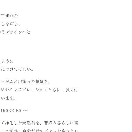
で生まれた
重しながら、
添うデザインへと
るように
身につけてほしい。
ナーがふと出逢った情景を、
ージやインスピレーションともに、長く付
ています。
URSERIES ---
めて浄化した天然石を、普段の暮らしに寄
として制作。自分だけのピアスやネックレ