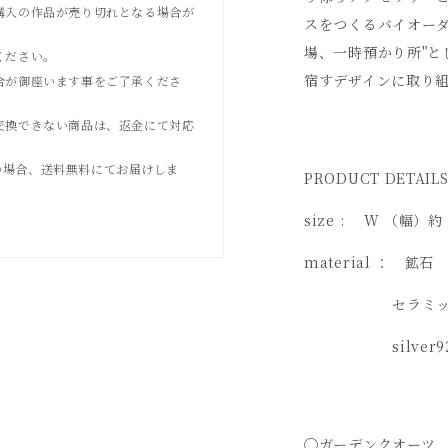
購入の作品が売り切れとなる場合が
スをつくるバイオーダー
場、一時預かり所"と
ください。
宿すデザインに取り
合が御座います事をご了承くださ
交換できない商品は、返金にて対応
上げの場合、送料無料にてお届けしま
PRODUCT DETAIL
size : W （幅）約
material ： 鉱
セラミッ
silver92
◯ガーデンクオーツ