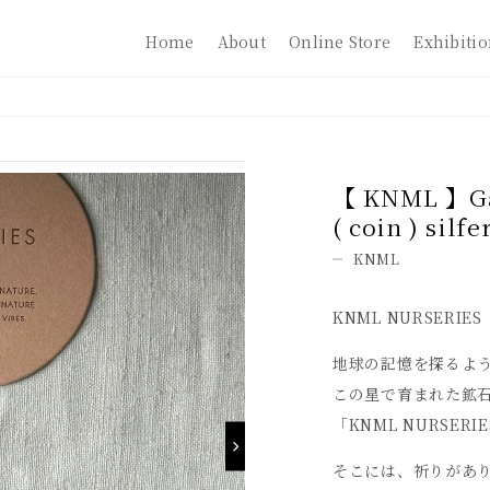
Home
About
Online Store
Exhibiti
【 KNML 】Ga
( coin ) silf
KNML
KNML NURSERI
地球の記憶を探るよ
この星で育まれた鉱
「KNML NURSER
そこには、祈りがあ