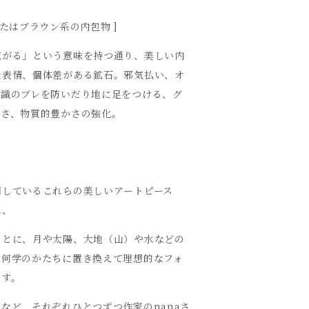
またはブラウン系の内包物 ]
広がる」という意味を持つ通り、美しい内
な表情、個体差がある鉱石。邪気払い、オ
意識のブレを防いだり地に足をつける、グ
静さ、物質的豊かさの強化。
。
用しているこれらの美しいアートピース
は、
もとに、月や太陽、大地（山）や水などの
幾何学のかたちに置き換えて理想的なフォ
ます。
など、それぞれひとつずつ作家のnanaさ