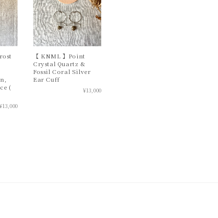
ost
【 KNML 】Point
Crystal Quartz &
Fossil Coral Silver
n,
Ear Cuff
ce (
¥13,000
¥13,000