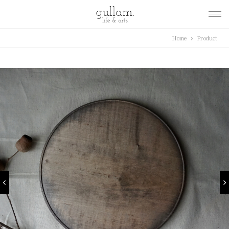
gullam.life&arts グ
Home
Product
ラム. ライフ & アーツ