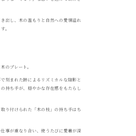
引き出し、木の温もりと自然への愛情溢れ
ます。
の木のプレート。
事で刻まれた跡によるリズミカルな陰影と
」の持ち手が、穏やかな存在感をもたらし
て取り付けられた「木の枝」の持ち手はち
手仕事が重なり合い、使うたびに愛着が深