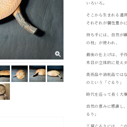
いろいろ。
そこから生まれる道
それぞれが個性豊か
持ち手には、自然が
の枝」が使われ、
最後の仕上げは、手
木目が立体的に見え
美術品や消耗品では
のという「ぐるり」
時代を巡って長く大
自然の恵みに感謝し
るり」
工房ぐるりには、こ