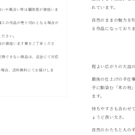
れています。
合いや風合い等は個体差が御座いま
自然のままの魅力を
購入の作品が売り切れとなる場合が
る作品になっており
ください。
合が御座います事をご了承くださ
交換できない商品は、返金にて対応
程よい広がりの大皿
上げの場合、送料無料にてお届けしま
最後の仕上げの手仕
手に馴染む「木の枝
ます。
持ちやすさも合わせ
ょうど良い太さ。
自然のかたちと人の