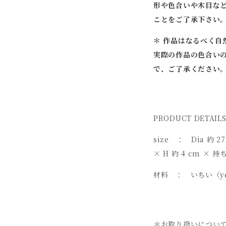
形や色合いや木目な
ことをご了承下さい
＊ 作品はなるべく自
実際の作品の色合い
で、ご了承ください
PRODUCT DETAIL
size ： Dia 約
× H 約 4 cm × 持
材料 ： いちい（y
＊お取り扱いについ