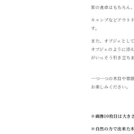
家の食卓はもちろん
キャンプなどアウト
す。
また、オブジェとし
オブジェのように添
がいっそう引き立ち
一つ一つの木目や雰
お楽しみください。
＊画像10枚目は大き
＊自然の力で出来た