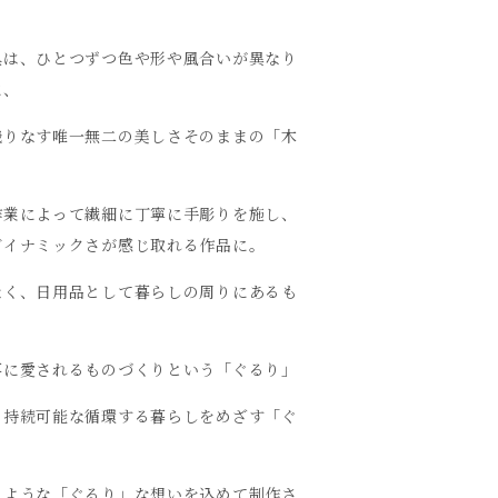
具は、ひとつずつ色や形や風合いが異なり
に、
織りなす唯一無二の美しさそのままの「木
作業によって繊細に丁寧に手彫りを施し、
ダイナミックさが感じ取れる作品に。
なく、日用品として暮らしの周りにあるも
事に愛されるものづくりという「ぐるり」
、持続可能な循環する暮らしをめざす「ぐ
のような「ぐるり」な想いを込めて制作さ