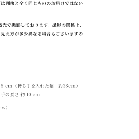
どは画像と全く同じもののお届けではない
。
然光で撮影しております。撮影の関係上、
の見え方が多少異なる場合もございますの
。
S
 27.5 cm（持ち手を入れた幅 約38cm）
ち手の長さ 約 10 cm
ew）
て