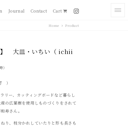
on
Journal
Contact
Cart
Home
Product
】 大皿・いちい（ ichii
寿）
野 ）
トラリー、カッティングボードなど暮らし
元産の広葉樹を使用しものづくりをされて
澤和寿さん。
くねり、枝分かれしていたりと形も長さも