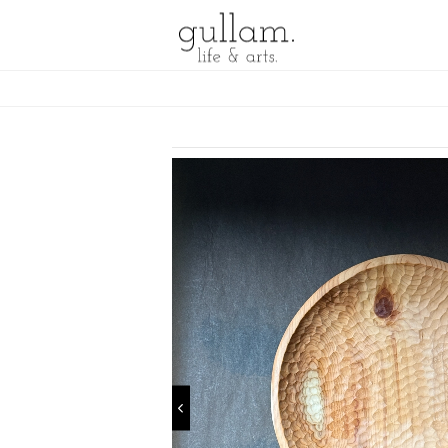
gullam.life&arts グラム. ライフ
& アーツ