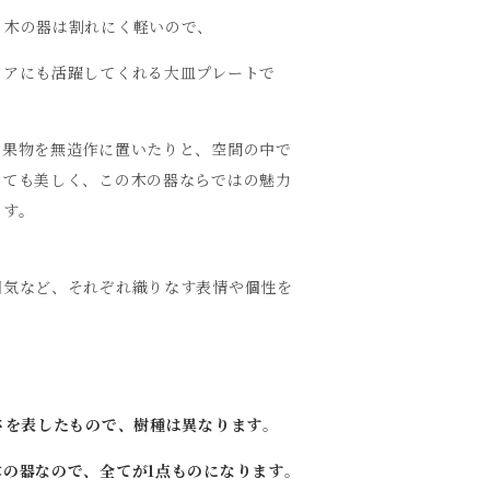
、木の器は割れにく軽いので、
ドアにも活躍してくれる大皿プレートで
て果物を無造作に置いたりと、空間の中で
えても美しく、この木の器ならではの魅力
ます。
囲気など、それぞれ織りなす表情や個性を
さを表したもので、樹種は異なります
。
木の器なので、全てが1点ものになります
。