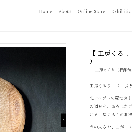
Home
About
Online Store
Exhibiti
【 工房ぐるり 
）
工房ぐるり（相澤和
工房ぐるり （ 長 
北アルプスの麓でカ
の道具を、おもに地
いる工房ぐるりの相
樹の太さや、曲がり