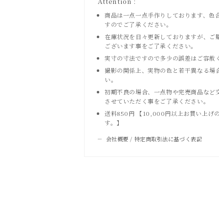
Attention :
商品は一点一点手作りしております、色
すのでご了承ください。
在庫状況を日々更新しておりますが、ご
ございます事をご了承ください。
実寸の寸法ですので多少の誤差はご容赦
撮影の関係上、実物の色と若干異なる場
い。
初期不良の場合、一点物や完売商品など
させていただく事をご了承ください。
送料850円 【10,000円以上お買い
す。】
会社概要 / 特定商取引法に基づく表記