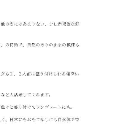
も他の樹にはあまりない、少し赤褐色な鮮
。
い」の特徴で、自然のありのままの模様も
ラダも２、３人前は盛り付けられる懐深い
時など大活躍してくれます。
を色々と盛り付けてワンプレートにも。
良く、日常にもおもてなしにも自然体で寄