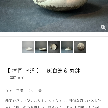
【 清岡 幸道 】 灰白窯変 丸鉢
清岡 幸道
清岡 幸道 （ 信 楽 ）
釉薬を巧みに使いこなすことによって、独特な深みのある佇
まいで魅力のある美しい世界を作り出す清岡 幸道さんの作