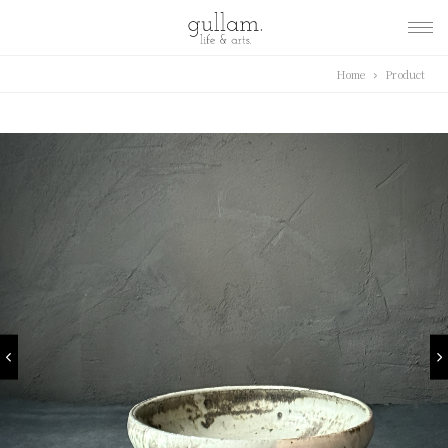
gullam.life&arts グ
Home
Product
ラム. ライフ & アーツ