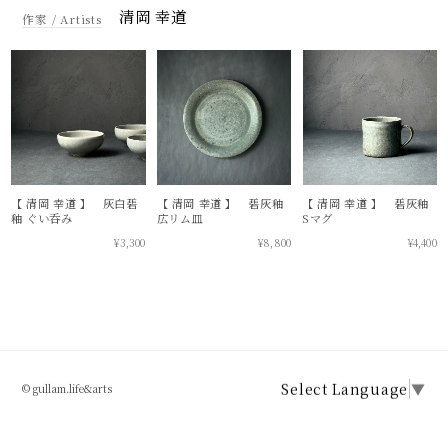
清岡 幸道
【 清岡 幸道 】 灰白碧
【 清岡 幸道 】 碧灰釉
【 清岡 幸道 】 碧灰釉
釉 ぐい呑み
広リム皿
Sマグ
¥3,300
¥8,800
¥4,400
Select Language
▼
© gullam.life&arts