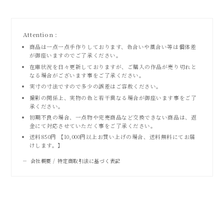
Attention :
商品は一点一点手作りしております、色合いや風合い等は個体差
が御座いますのでご了承ください。
在庫状況を日々更新しておりますが、ご購入の作品が売り切れと
なる場合がございます事をご了承ください。
実寸の寸法ですので多少の誤差はご容赦ください。
撮影の関係上、実物の色と若干異なる場合が御座います事をご了
承ください。
初期不良の場合、一点物や完売商品など交換できない商品は、返
金にて対応させていただく事をご了承ください。
送料850円 【10,000円以上お買い上げの場合、送料無料にてお届
けします。】
会社概要 / 特定商取引法に基づく表記