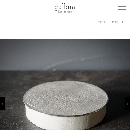
gullam.life&arts グ
Home
Product
ラム. ライフ & アーツ