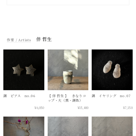
伴 哲生
錫 ピアス no.06
【 伴 哲生 】 きなりコ
錫 イヤリング no.07
ップ・大（黒・錫色）
¥6,050
¥15,400
¥7,150