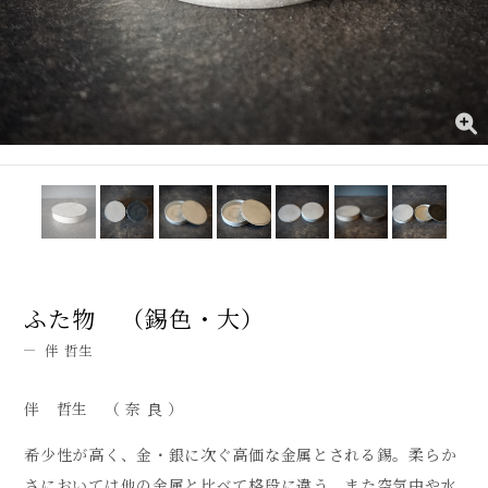
ふた物 （錫色・大）
伴 哲生
伴 哲生 （ 奈 良 ）
希少性が高く、金・銀に次ぐ高価な金属とされる錫。柔らか
さにおいては他の金属と比べて格段に違う。また空気中や水