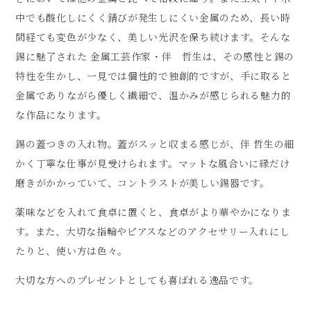
中でも酸化しにくく錆びが発生しにくい金属のため、長い時
間経ても変色が少なく、美しい光沢を保ち続けます。そんな
錫に魅了された 金属工芸作家・伴 哲生は、その感性と錫の
特性を生かし、一見では個性的で独創的ですが、手に取ると
金属でありながら優しく繊細で、温かみが感じられる魅力的
な作品になります。
錫の蓋つきの入れ物。蓋がスッと収まる感じが、伴 哲生の細
かく丁寧な仕事が見受けられます。マットな風合いに縁だけ
磨きがかかっていて、コントラストが美しい錫器です。
薬味などを入れて食卓に置くと、食卓がより華やかになりま
す。また、大切な指輪やピアスなどのアクセサリー入れにし
たりと、使い方は色々。
大切な方へのプレゼントとしても喜ばれる逸品です。