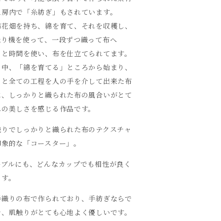
工房内で「糸紡ぎ」もされています。
綿花畑を持ち、綿を育て、それを収穫し、
織り機を使って、一段ずつ織って布へ
まと時間を使い、布を仕立てられてます。
の中、「綿を育てる」ところから始まり、
」と全ての工程を人の手を介して出来た布
は、しっかりと織られた布の風合いがとて
二の美しさを感じる作品です。
織りでしっかりと織られた布のテクスチャ
印象的な「コースター」。
ーブルにも、どんなカップでも相性が良く
ます。
手織りの布で作られており、手紡ぎならで
で、肌触りがとても心地よく優しいです。