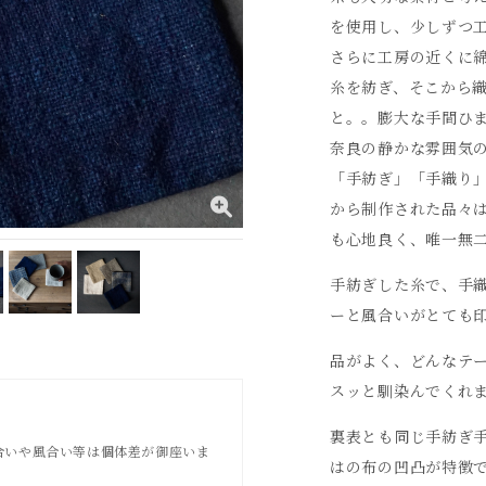
を使用し、少しずつ
さらに工房の近くに
糸を紡ぎ、そこから
と。。膨大な手間ひ
奈良の静かな雰囲気
「手紡ぎ」「手織り
から制作された品々
も心地良く、唯一無
手紡ぎした糸で、手
ーと風合いがとても
品がよく、どんなテ
スッと馴染んでくれ
裏表とも同じ手紡ぎ
合いや風合い等は個体差が御座いま
はの布の凹凸が特徴