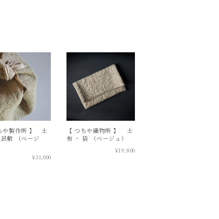
ちや製作所 】 土
【 つちや織物所 】 土
呂敷 （ベージ
布 ・ 袋 （ベージュ）
¥19,800
¥33,000