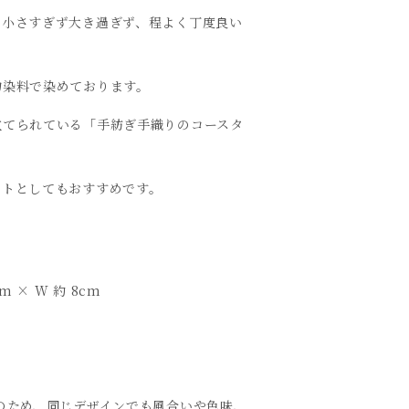
も小さすぎず大き過ぎず、程よく丁度良い
物染料で染めております。
立てられている「手紡ぎ手織りのコースタ
ントとしてもおすすめです。
S
m × W 約 8cm
のため、同じデザインでも風合いや色味、