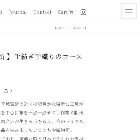
on
Journal
Contact
Cart
Home
Product
所 】手紡ぎ手織りのコース
 良 ）
の平城宮跡の近くの緑豊かな場所に工房が
」を中心に布を一点一点全て手作業で制作
の風合いが生きる形を考え、今のライフス
作品を生み出しているつちや織物所。
えており、可能な限り日本で作られた素材