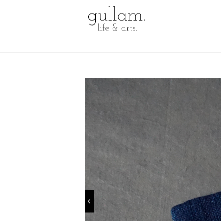
gullam.life&arts グラム. ライフ
& アーツ