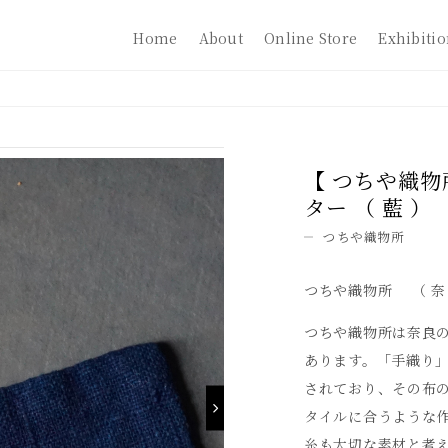
Home
About
Online Store
Exhibiti
【 つちや織物
ター （ 藍 ）
つちや織物所
つちや織物所 （ 奈
つちや織物所は奈良
あります。「手織り
されており、その布
タイルに合うような
糸も大切な素材と考