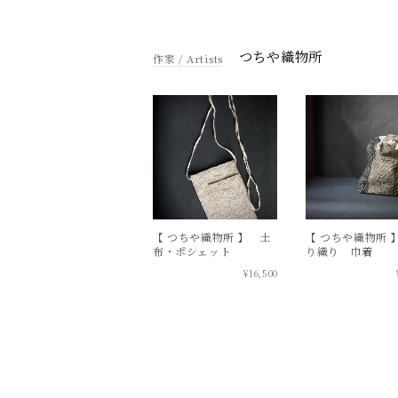
つちや織物所
【 つちや織物所 】 土
【 つちや織物所 
布・ポシェット
り織り 巾着
¥16,500