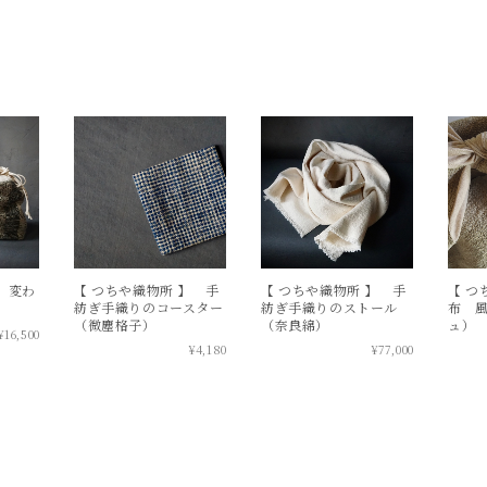
】 変わ
【 つちや織物所 】 手
【 つちや織物所 】 手
【 つ
紡ぎ手織りのコースター
紡ぎ手織りのストール
布 風
（微塵格子）
（奈良綿）
ュ）
¥16,500
¥4,180
¥77,000