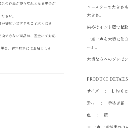
購入の作品が売り切れとなる場合が
コースターの大きさ
大きさ。
ください。
合が御座います事をご了承くださ
染めはインド藍で植
交換できない商品は、返金にて対応
一点一点を大切に仕
ー」。
上げの場合、送料無料にてお届けしま
大切な方へのプレゼ
PRODUCT DETAIL
サイズ ： L 約 8 c
素材 ： 手紡ぎ綿
色 ： 藍
＊ 一点一点が手作り