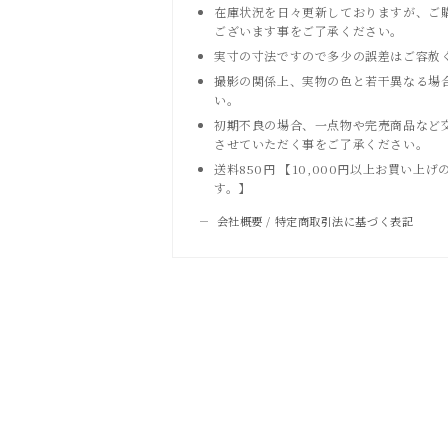
在庫状況を日々更新しておりますが、ご
ございます事をご了承ください。
実寸の寸法ですので多少の誤差はご容赦
撮影の関係上、実物の色と若干異なる場
い。
初期不良の場合、一点物や完売商品など
させていただく事をご了承ください。
送料850円 【10,000円以上お買い
す。】
会社概要 / 特定商取引法に基づく表記