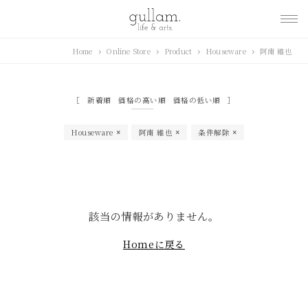
gullam.life&arts グ
Home
Online Store
Product
Houseware
阿南 維也
ラム. ライフ & アーツ
新着順
価格の高い順
価格の低い順
Houseware
阿南 維也
条件解除
該当の情報がありません。
Homeに戻る