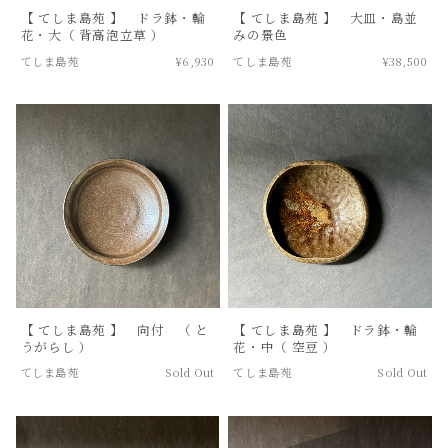
【 てしま島苑 】 ドラ鉢・輪
【 てしま島苑 】 大皿・島並
花・大（ 背高泡立草 ）
みの景色
てしま島苑
¥6,930
てしま島苑
¥38,500
【 てしま島苑 】 向付 （ と
【 てしま島苑 】 ドラ鉢・輪
うがらし ）
花・中（ 空豆 ）
てしま島苑
Sold Out
てしま島苑
Sold Out