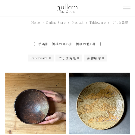
gullam.life&arts グ
Home
Online Store
Product
Tableware
てしま島苑
ラム. ライフ & アーツ
新着順
価格の高い順
価格の低い順
Tableware
てしま島苑
条件解除