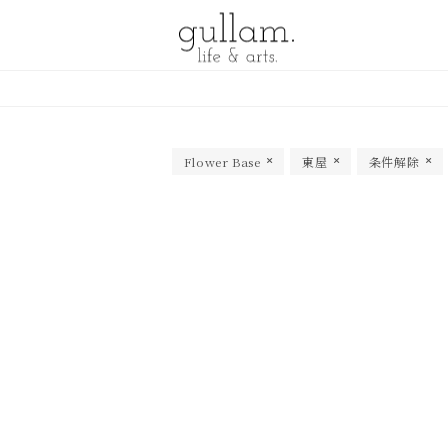
gullam.life&arts グラム. ライフ
& アーツ
Flower Base
東屋
条件解除