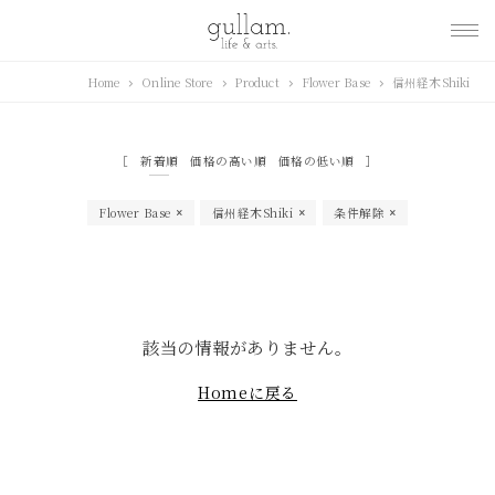
gullam.life&arts グ
Home
Online Store
Product
Flower Base
信州経木Shiki
ラム. ライフ & アーツ
新着順
価格の高い順
価格の低い順
Flower Base
信州経木Shiki
条件解除
該当の情報がありません。
Homeに戻る