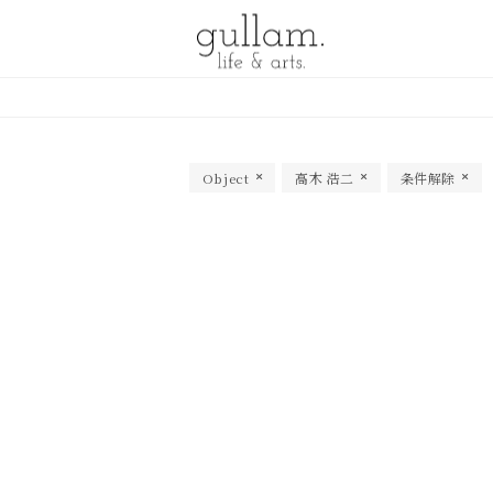
gullam.life&arts グラム. ライフ
& アーツ
Object
高木 浩二
条件解除