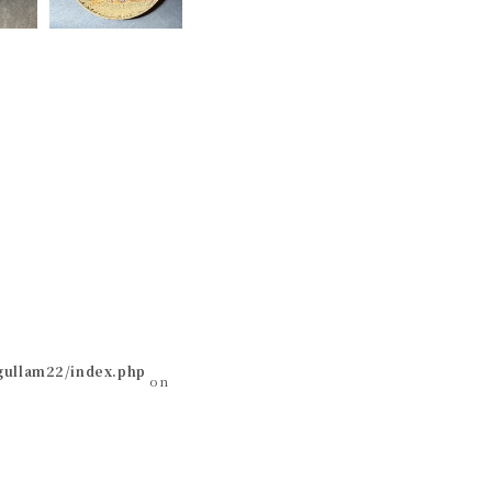
egullam22/index.php
on