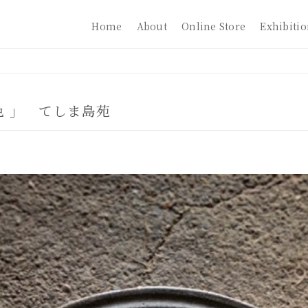
Home
About
Online Store
Exhibiti
色 」 てしま島苑