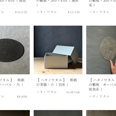
60×450（ 灰色
の敷板・300×450（ 黒系
の敷板・300×4
）
系 ）
タル
¥14,520
ハタノ ワタル
¥13,310
ハタノ ワタル
ワタル 】 和紙
【 ハタノワタル 】 和紙
【 ハタノワタル
オーバル ・大（
の茶箱・小（ 白系 ）
の敷板 オーバル
灰色系 ）
ハタノ ワタル
Sold Out
タル
¥8,800
ハタノ ワタル