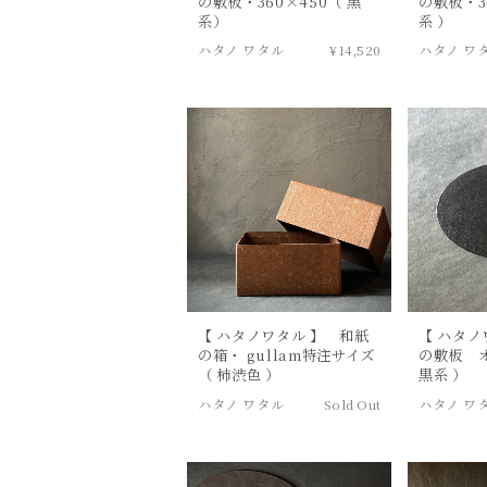
の敷板・360×450（ 黒
の敷板・3
系）
系 ）
ハタノ ワタル
¥14,520
ハタノ ワ
【 ハタノワタル 】 和紙
【 ハタノ
の箱・ gullam特注サイズ
の敷板 
（ 柿渋色 ）
黒系 ）
ハタノ ワタル
Sold Out
ハタノ ワ