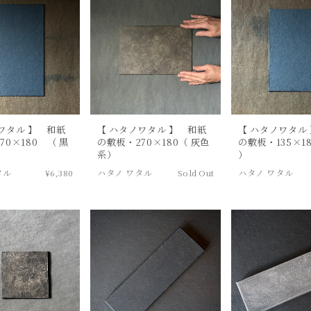
ワタル 】 和紙
【 ハタノワタル 】 和紙
【 ハタノワタル
70×180 （ 黒
の敷板・270×180（ 灰色
の敷板・135×18
系）
）
タル
¥6,380
ハタノ ワタル
Sold Out
ハタノ ワタル