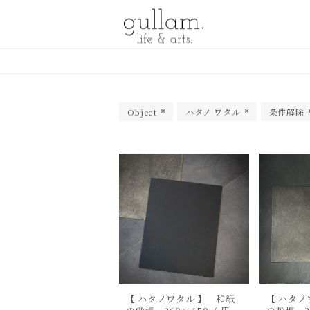
gullam.life&arts グラム. ライフ
& アーツ
Object
ハタノ ワタル
条件解除
【 ハタノワタル 】 和紙
【 ハタノ