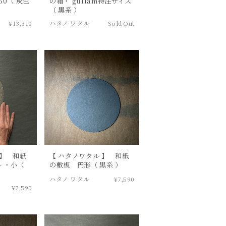
50（ 灰色
の箱・ gullam特注サイズ
（ 黒系 ）
¥13,310
ハタノ ワタル
Sold Out
 】 和紙
【 ハタノワタル 】 和紙
 ・小（
の敷板 円形（ 黒系 ）
ハタノ ワタル
¥7,590
¥7,590