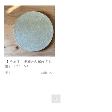
【 手々 】 手漉き和紙の「丸
盤」（ no.05 ）
手々
Sold Out
1