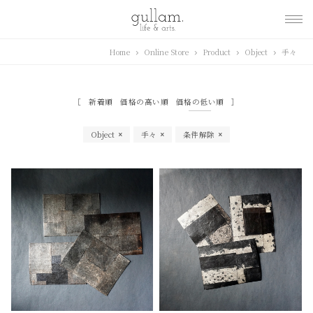
gullam.life&arts グ
Home
Online Store
Product
Object
手々
ラム. ライフ & アーツ
新着順
価格の高い順
価格の低い順
Object
手々
条件解除