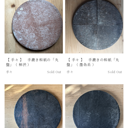
【 手々 】 手漉き和紙の「丸
【 手々 】 手漉きの和紙「丸
盤」（ 柿渋 ）
盤」（ 墨色系 ）
手々
Sold Out
手々
Sold Out